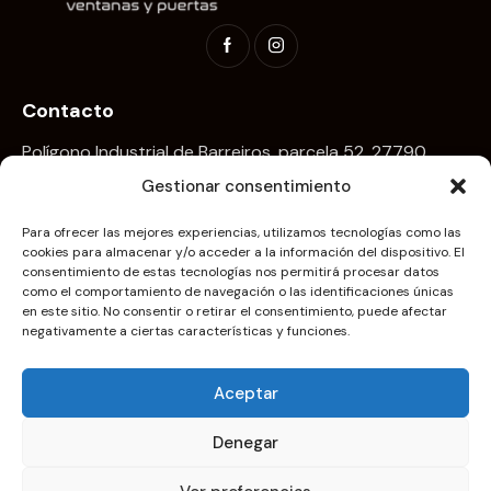
Contacto
Polígono Industrial de Barreiros, parcela 52, 27790
San Cosme de Barreiros (Lugo)
Gestionar consentimiento
nordes@nordesmer.com
Para ofrecer las mejores experiencias, utilizamos tecnologías como las
cookies para almacenar y/o acceder a la información del dispositivo. El
+34
653 36 43 70
consentimiento de estas tecnologías nos permitirá procesar datos
Textos Legales
como el comportamiento de navegación o las identificaciones únicas
en este sitio. No consentir o retirar el consentimiento, puede afectar
Política de privacidad
negativamente a ciertas características y funciones.
Política de cookies
Aceptar
Accesibilidad
Denegar